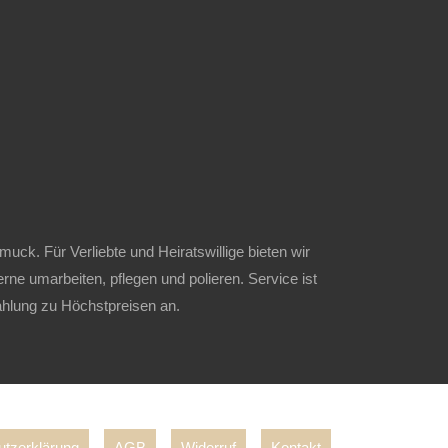
ck. Für Verliebte und Heiratswillige bieten wir
erne umarbeiten, pflegen und polieren. Service ist
hlung zu Höchstpreisen an.
tzerklärung
AGB
Widerruf
Kontakt