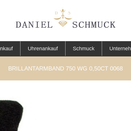
nkauf
Uhrenankauf
Schmuck
Unterne
BRILLANTARMBAND 750 WG 0,50CT 0068