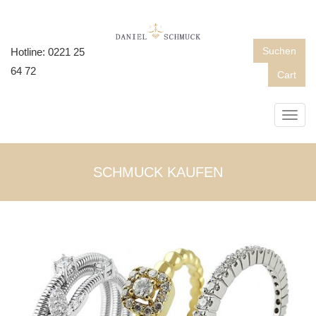
Suchen
Hotline: 0221 25
64 72
Cart
Toggl
navig
SCHMUCK KAUFEN