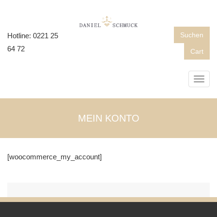
Suchen
Hotline: 0221 25
64 72
Cart
Toggl
navig
MEIN KONTO
[woocommerce_my_account]