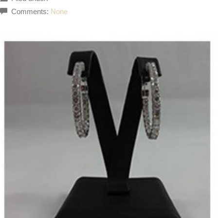
Comments:
None