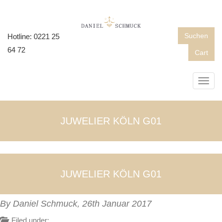
Suchen
Hotline: 0221 25
64 72
Cart
Toggl
navig
JUWELIER KÖLN G01
JUWELIER KÖLN G01
By Daniel Schmuck,
26th Januar 2017
Filed under: